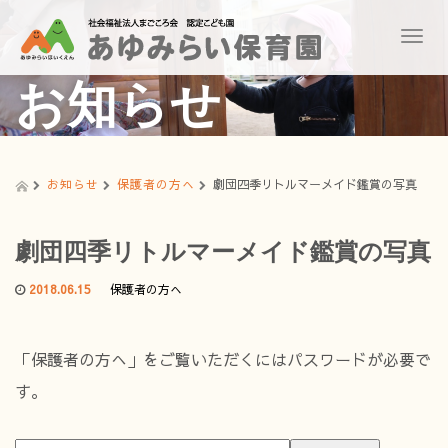
T
o
g
お知らせ
g
l
e
n
a
お知らせ
保護者の方へ
劇団四季リトルマーメイド鑑賞の写真
v
i
g
劇団四季リトルマーメイド鑑賞の写真
a
t
2018.06.15
保護者の方へ
i
o
n
「保護者の方へ」をご覧いただくにはパスワードが必要で
す。