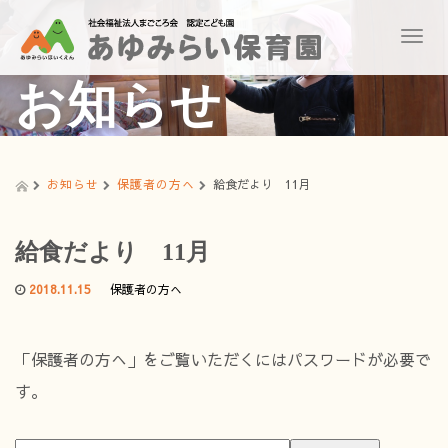
T
o
g
お知らせ
g
l
e
n
a
お知らせ
保護者の方へ
給食だより 11月
v
i
g
給食だより 11月
a
t
2018.11.15
保護者の方へ
i
o
n
「保護者の方へ」をご覧いただくにはパスワードが必要で
す。