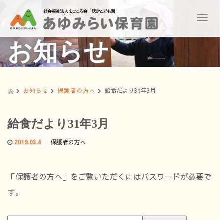
T
o
g
お知らせ
g
l
e
n
a
お知らせ
保護者の方へ
給食だより31年3月
v
i
g
給食だより31年3月
a
t
2019.03.4
保護者の方へ
i
o
n
「保護者の方へ」をご覧いただくにはパスワードが必要で
す。