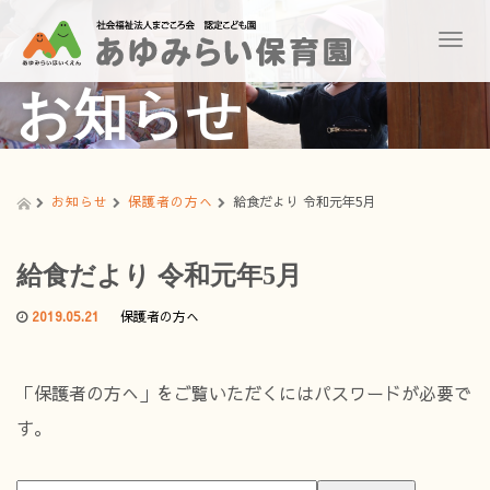
T
o
g
お知らせ
g
l
e
n
a
お知らせ
保護者の方へ
給食だより 令和元年5月
v
i
g
給食だより 令和元年5月
a
t
2019.05.21
保護者の方へ
i
o
n
「保護者の方へ」をご覧いただくにはパスワードが必要で
す。