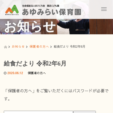
T
o
g
お知らせ
g
l
e
n
a
お知らせ
保護者の方へ
給食だより 令和2年6月
v
i
g
給食だより 令和2年6月
a
t
2020.06.12
保護者の方へ
i
o
n
「保護者の方へ」をご覧いただくにはパスワードが必要で
す。