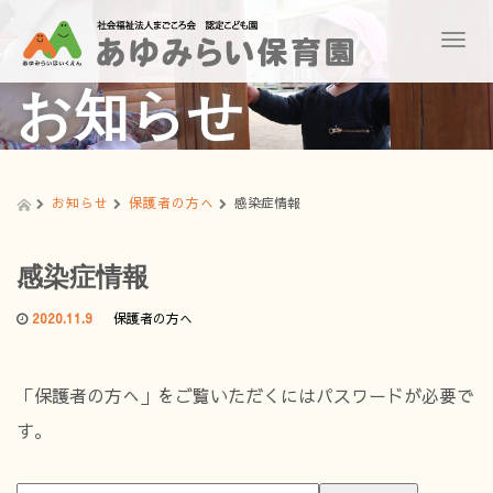
T
o
g
お知らせ
g
l
e
n
a
お知らせ
保護者の方へ
感染症情報
v
i
g
感染症情報
a
t
2020.11.9
保護者の方へ
i
o
n
「保護者の方へ」をご覧いただくにはパスワードが必要で
す。