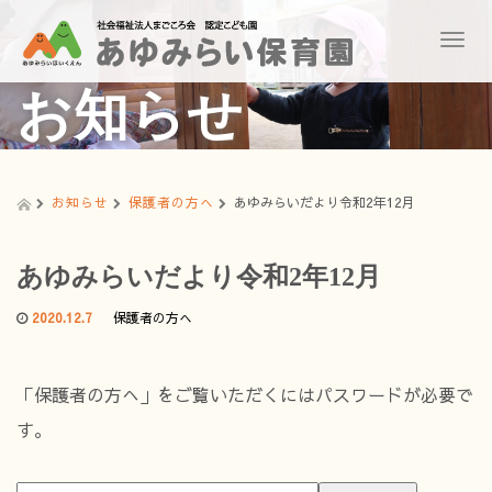
T
o
g
お知らせ
g
l
e
n
a
お知らせ
保護者の方へ
あゆみらいだより令和2年12月
v
i
g
あゆみらいだより令和2年12月
a
t
2020.12.7
保護者の方へ
i
o
n
「保護者の方へ」をご覧いただくにはパスワードが必要で
す。