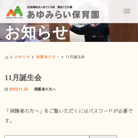
T
o
g
お知らせ
g
l
e
n
a
お知らせ
保護者の方へ
11月誕生会
v
i
g
11月誕生会
a
t
2022.11.24
保護者の方へ
i
o
n
「保護者の方へ」をご覧いただくにはパスワードが必要で
す。