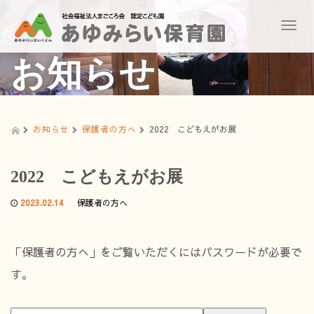
T
o
g
お知らせ
g
l
e
n
a
お知らせ
保護者の方へ
2022 こどもえがお展
v
i
g
2022 こどもえがお展
a
t
2023.02.14
保護者の方へ
i
o
n
「保護者の方へ」をご覧いただくにはパスワードが必要で
す。