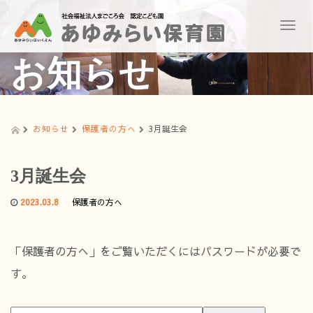
T
o
g
お知らせ
g
l
e
n
a
お知らせ
保護者の方へ
3月誕生会
v
i
g
3月誕生会
a
t
2023.03.8
保護者の方へ
i
o
n
「保護者の方へ」をご覧いただくにはパスワードが必要で
す。