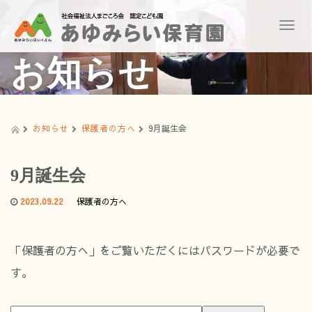
T
o
g
お知らせ
g
l
e
n
a
お知らせ
保護者の方へ
9月誕生会
v
i
g
9月誕生会
a
t
2023.09.22
保護者の方へ
i
o
n
「保護者の方へ」をご覧いただくにはパスワードが必要で
す。