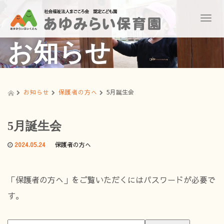
T
o
g
お知らせ
g
l
e
n
a
お知らせ
保護者の方へ
5月誕生会
v
i
g
5月誕生会
a
t
2024.05.24
保護者の方へ
i
o
n
「保護者の方へ」をご覧いただくにはパスワードが必要で
す。