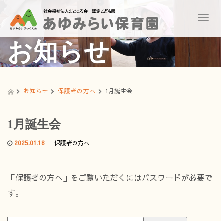
T
o
g
お知らせ
g
l
e
n
a
お知らせ
保護者の方へ
1月誕生会
v
i
g
1月誕生会
a
t
2025.01.18
保護者の方へ
i
o
n
「保護者の方へ」をご覧いただくにはパスワードが必要で
す。